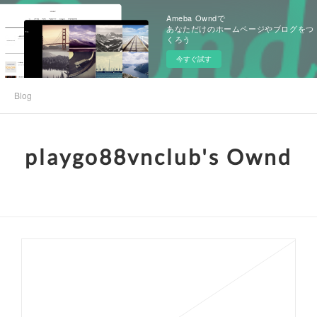
Ameba Owndで
あなただけのホームページやブログをつ
くろう
今すぐ試す
Blog
playgo88vnclub's Ownd